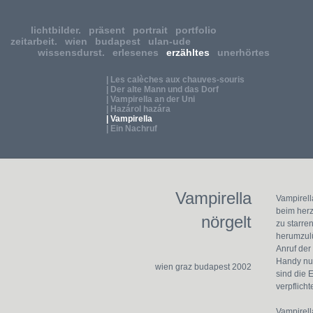
lichtbilder.
präsent
portrait
portfolio
zeitarbeit.
wien
budapest
ulan-ude
wissensdurst.
erlesenes
erzähltes
unerhörtes
| Les calèches aux chauves-souris
| Der alte Mann und das Dorf
| Vampirella an der Uni
| Hazárol hazára
| Vampirella
| Ein Nachruf
Vampirella
Vampirel
beim herz
nörgelt
zu starre
herumzulü
Anruf der
Handy nur
wien graz budapest 2002
sind die 
verpflich
Vampirell