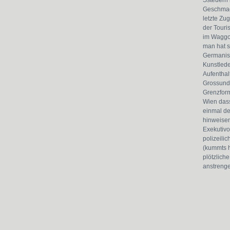
Ssteuern 
Geschmack
letzte Zu
der Touri
im Waggon
man hat s
Germanist
Kunstlede
Aufenthal
Grossundk
Grenzform
Wien dass
einmal de
hinweisen
Exekutivo
polizeili
(kummts h
plötzliche
anstrenge