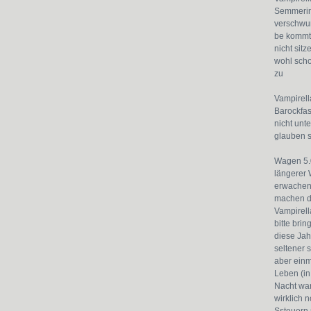
Semmering
verschwun
be kommt 
nicht sit
wohl scho
zu
Vampirella
Barockfas
nicht unt
glauben 
Wagen 5.
längerer 
erwachen 
machen di
Vampirell
bitte bri
diese Jah
seltener 
aber einm
Leben (in
Nacht war 
wirklich 