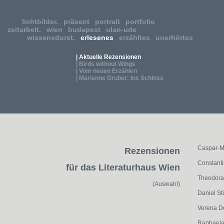
lichtbilder.
präsent
portrait
portfolio
zeitarbeit.
wien
budapest
ulan-ude
wissensdurst.
erlesenes
erzähltes
unerhörtes
| Aktuelle Rezensionen
| Birds without Wings
| Vom neuen Erzählen
| Marianne Gruber: Ins Schloss
Caspar-M
Rezensionen
Constanti
für das Literaturhaus Wien
Theodora
(Auswahl)
Daniel St
Verena D
Raphaela